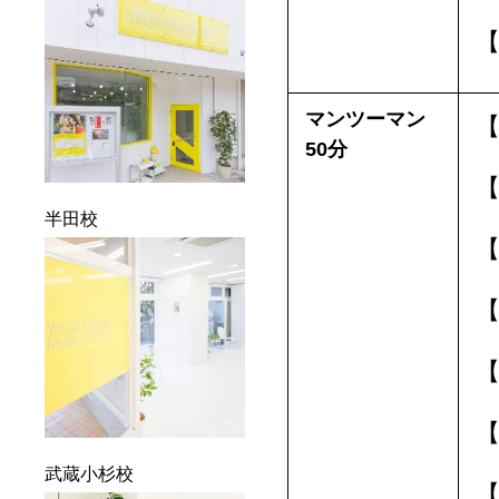
【
マンツーマン
【
50分
【
半田校
【
【
【
【
武蔵小杉校
【