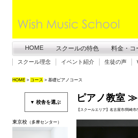
HOME
スクールの特色
料金・コ
スクール理念
イベント紹介
生徒の声
HOME
>
コース
>
基礎ピアノコース
ピアノ教室 
▼ 校舎を選ぶ
【スクールエリア】
名古屋市/岡崎市
東京校
（多摩センター）